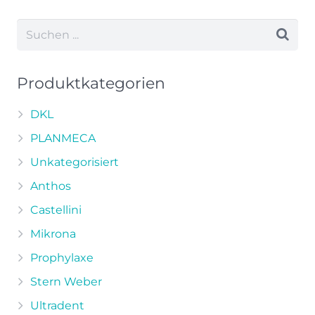
weist
mehrere
Varianten
auf.
Die
Produktkategorien
Optionen
können
DKL
auf
PLANMECA
der
Unkategorisiert
Produktseite
Anthos
gewählt
werden
Castellini
Mikrona
Prophylaxe
Stern Weber
Ultradent