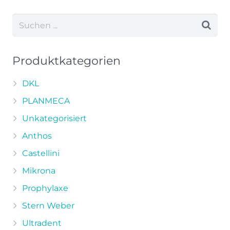
weist
mehrere
Varianten
auf.
Die
Produktkategorien
Optionen
können
DKL
auf
PLANMECA
der
Unkategorisiert
Produktseite
Anthos
gewählt
werden
Castellini
Mikrona
Prophylaxe
Stern Weber
Ultradent