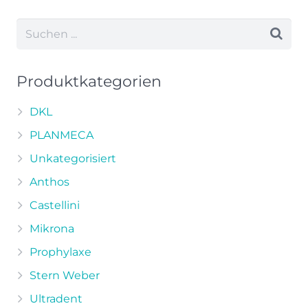
weist
mehrere
Varianten
auf.
Die
Produktkategorien
Optionen
können
DKL
auf
PLANMECA
der
Unkategorisiert
Produktseite
Anthos
gewählt
werden
Castellini
Mikrona
Prophylaxe
Stern Weber
Ultradent