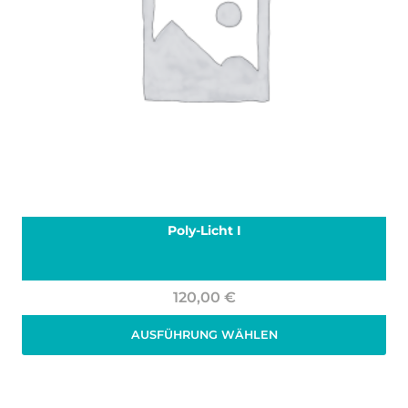
Poly-Licht I
120,00
€
AUSFÜHRUNG WÄHLEN
Zzgl. 19% MwSt.
zzgl.
Versand
Dieses
Produkt