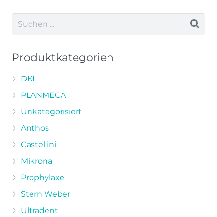
weist
mehrere
Varianten
auf.
Die
Produktkategorien
Optionen
können
DKL
auf
PLANMECA
der
Unkategorisiert
Produktseite
Anthos
gewählt
werden
Castellini
Mikrona
Prophylaxe
Stern Weber
Ultradent