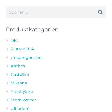
weist
mehrere
Varianten
auf.
Die
Produktkategorien
Optionen
können
DKL
auf
PLANMECA
der
Unkategorisiert
Produktseite
Anthos
gewählt
werden
Castellini
Mikrona
Prophylaxe
Stern Weber
Ultradent