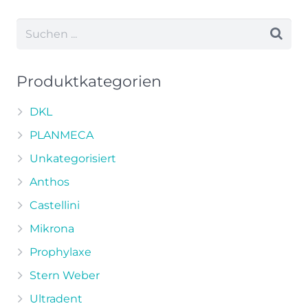
weist
mehrere
Varianten
auf.
Die
Produktkategorien
Optionen
können
DKL
auf
PLANMECA
der
Unkategorisiert
Produktseite
Anthos
gewählt
werden
Castellini
Mikrona
Prophylaxe
Stern Weber
Ultradent