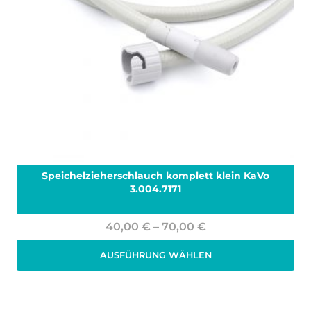
Speichelzieherschlauch komplett klein KaVo
3.004.7171
Preisspanne:
40,00
€
–
70,00
€
40,00 €
AUSFÜHRUNG WÄHLEN
bis
Zzgl. 19% MwSt.
zzgl.
Versand
70,00 €
Dieses
Produkt