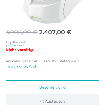
Ursprünglicher
Aktueller
3.008,00
€
2.407,00
€
Preis
Preis
war:
ist:
Zzgl. 19% MwSt.
zzgl.
Versand
3.008,00 €
2.407,00 €.
Nicht vorrätig
Artikelnummer:
REF 19922000
Kategorien:
Instrumente
,
W&H
Beschreibung
ⓘ Austausch