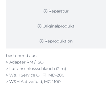
ⓘ Reparatur
ⓘ Originalprodukt
ⓘ Reproduktion
bestehend aus:
> Adapter RM / ISO
> Luftanschlussschlauch (2 m)
> W&H Service Oil F1, MD-200
> W&H Activefluid, MC-1100