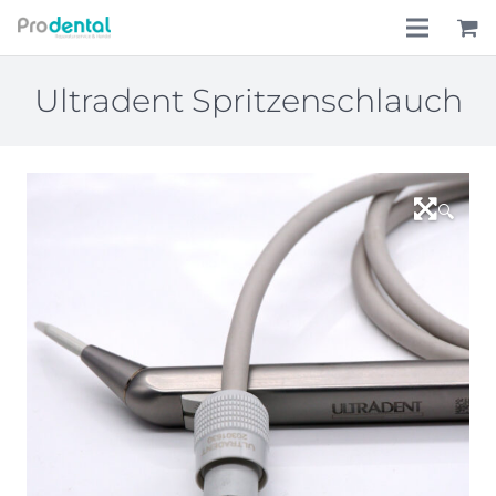
Home
Ultradent Spritzenschlauch
Über uns
Leistungen
🔍
Lohnkostenpauschale
Online-Shop
Aktionen