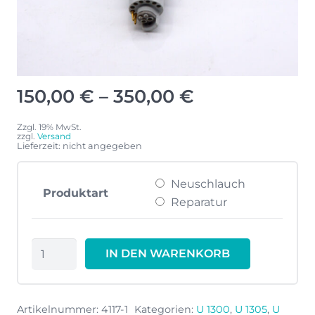
Preisspanne:
150,00
€
–
350,00
€
150,00 €
bis
Zzgl. 19% MwSt.
zzgl.
Versand
350,00 €
Lieferzeit: nicht angegeben
Neuschlauch
Produktart
Reparatur
Ultradent
IN DEN WARENKORB
Spritzenschlauch
Menge
Artikelnummer:
4117-1
Kategorien:
U 1300
,
U 1305
,
U