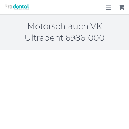
Home
Motorschlauch VK
Ultradent 69861000
Über uns
Leistungen
Lohnkostenpauschale
Online-Shop
Aktionen