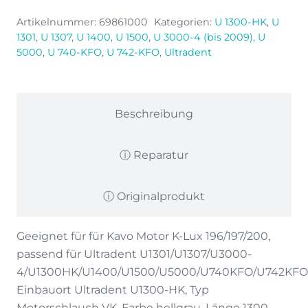
69861000
Artikelnummer:
69861000
Kategorien:
U 1300-HK
,
U
Menge
1301
,
U 1307
,
U 1400
,
U 1500
,
U 3000-4 (bis 2009)
,
U
5000
,
U 740-KFO
,
U 742-KFO
,
Ultradent
Beschreibung
ⓘ Reparatur
ⓘ Originalprodukt
Geeignet für für Kavo Motor K-Lux 196/197/200,
passend für Ultradent U1301/U1307/U3000-
4/U1300HK/U1400/U1500/U5000/U740KFO/U742KFO
Einbauort Ultradent U1300-HK, Typ
Motorschlauch VK, Farbe hellgrau, Länge 1300