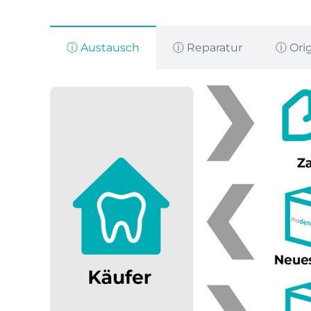
ⓘ Austausch
ⓘ Reparatur
ⓘ Ori