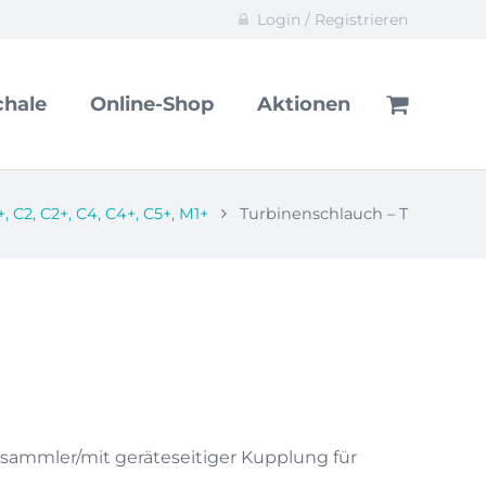
Login / Registrieren
hale
Online-Shop
Aktionen
+, C2, C2+, C4, C4+, C5+, M1+
Turbinenschlauch – T
panne:
 €
0 €
lsammler/mit geräteseitiger Kupplung für