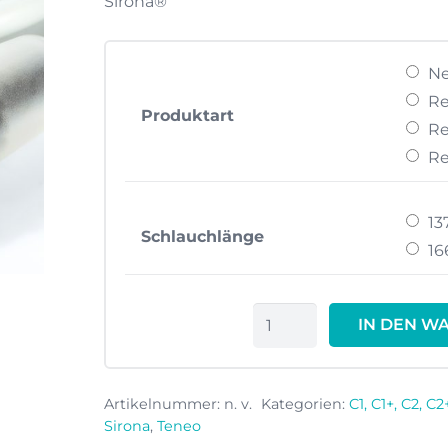
Sirona®
Ne
Re
Produktart
Re
Re
1
Schlauchlänge
1
Turbinenschlauch
IN DEN W
-
T
Menge
Artikelnummer:
n. v.
Kategorien:
C1, C1+, C2, C
Sirona
,
Teneo