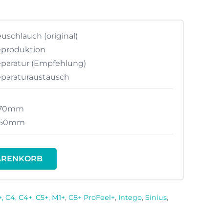
uschlauch (original)
produktion
paratur (Empfehlung)
paraturaustausch
370mm
660mm
ARENKORB
2+, C4, C4+, C5+, M1+
,
C8+ ProFeel+
,
Intego
,
Sinius
,