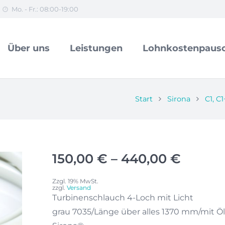
Mo. - Fr.: 08:00-19:00
Über uns
Leistungen
Lohnkostenpausc
Start
Sirona
C1, C1
Preiss
150,00
€
–
440,00
€
150,00
Zzgl. 19% MwSt.
bis
zzgl.
Versand
440,0
Turbinenschlauch 4-Loch mit Licht
grau 7035/Länge über alles 1370 mm/mit Ö