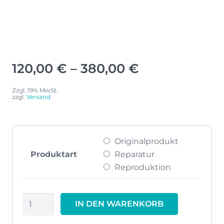
Preisspanne:
120,00
€
–
380,00
€
120,00 €
bis
Zzgl. 19% MwSt.
zzgl.
Versand
380,00 €
Originalprodukt
Produktart
Reparatur
Reproduktion
Motorschlauch
IN DEN WARENKORB
SL