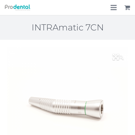
Home
INTRAmatic 7CN
Über uns
Leistungen
🔍
Lohnkostenpauschale
Online-Shop
Aktionen